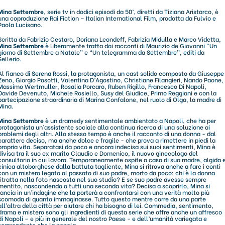
Mina Settembre
, serie tv in dodici episodi da 50’, diretti da Tiziana Aristarco, è
una coproduzione Rai Fiction – Italian International Film, prodotta da Fulvio e
Paola Lucisano.
Scritta da Fabrizio Cestaro, Doriana Leondeff, Fabrizia Midulla e Marco Videtta,
Mina Settembre
è liberamente tratta dai racconti di Maurizio de Giovanni “Un
giorno di Settembre a Natale” e “Un telegramma da Settembre”, editi da
Sellerio.
Al fianco di Serena Rossi, la protagonista, un cast solido composto da Giuseppe
Zeno, Giorgio Pasotti, Valentina D’Agostino, Christiane Filangieri, Nando Paone,
Massimo Wertmuller, Rosalia Porcaro, Ruben Rigillo, Francesco Di Napoli,
Davide Devenuto, Michele Rosiello, Susy del Giudice, Primo Reggiani e con la
partecipazione straordinaria di Marina Confalone, nel ruolo di Olga, la madre di
Mina.
Mina Settembre
è un dramedy sentimentale ambientato a Napoli, che ha per
protagonista un’assistente sociale alla continua ricerca di una soluzione ai
problemi degli altri. Allo stesso tempo è anche il racconto di una donna - dal
carattere deciso, ma anche dolce e fragile - che prova a rimettere in piedi la
propria vita. Separatasi da poco e ancora indecisa sui suoi sentimenti, Mina è
divisa tra il suo ex marito Claudio e Domenico, il nuovo ginecologo del
consultorio in cui lavora. Temporaneamente ospite a casa di sua madre, algida 
cinica altoborghese dalla battuta tagliente, Mina si ritrova anche a fare i conti
con un mistero legato al passato di suo padre, morto da poco: chi è la donna
ritratta nella foto nascosta nel suo studio? E se suo padre avesse sempre
mentito, nascondendo a tutti una seconda vita? Decisa a scoprirlo, Mina si
lancia in un’indagine che la porterà a confrontarsi con una verità molto più
scomoda di quanto immaginasse. Tutto questo mentre corre da una parte
all’altra della città per aiutare chi ha bisogno di lei. Commedia, sentimento,
drama e mistero sono gli ingredienti di questa serie che offre anche un affresco
di Napoli – e più in generale del nostro Paese - e dell’umanità variegata e
sorprendente che la popola.