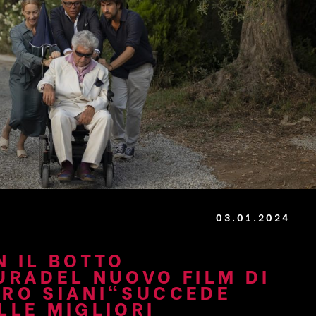
03.01.2024
N IL BOTTO
URADEL NUOVO FILM DI
RO SIANI“SUCCEDE
LLE MIGLIORI