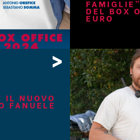
FAMIGLIE”
DEL BOX 
EURO
>
È IL NUOVO
CO FANUELE