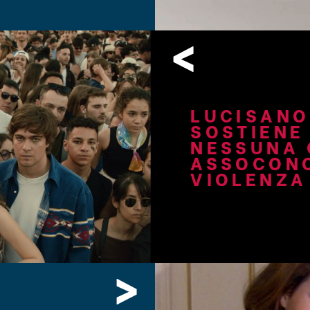
<
LUCISANO
SOSTIENE
NESSUNA 
ASSOCONC
VIOLENZA
>