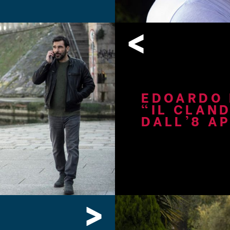
<
EDOARDO 
“IL CLAND
DALL’8 AP
>