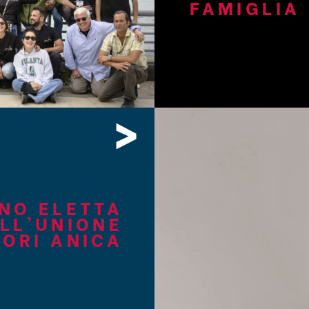
FAMIGLIA
>
NO ELETTA
LL’UNIONE
ORI ANICA