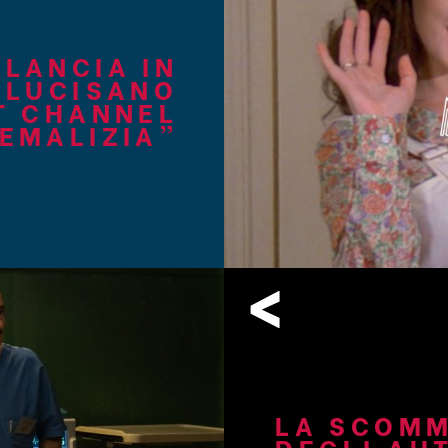
 LANCIA IN
 LUCISANO
T CHANNEL
EMALIZIA”
<
LA SCOMM
DEGLI AU