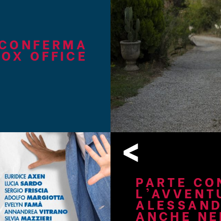
 CONFERMA
BOX OFFICE
<
PARTE CO
L’AVVENT
ALESSAND
ANCHE NE