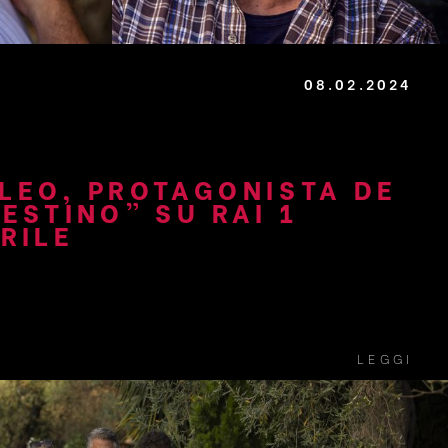
08.02.2024
LEO, PROTAGONISTA DE
ESTINO” SU RAI 1
RILE
LEGGI