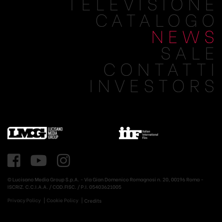
TELEVISIONE
CATALOGO
NEWS
SALE
CONTATTI
INVESTORS
© Lucisano Media Group S.p.A. - Via Gian Domenico Romagnosi n. 20, 00196 Roma -
ISCRIZ. C.C.I.A.A. / COD.FISC. / P.I. 05403621005
Privacy Policy
Cookie Policy
Credits