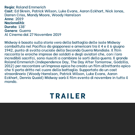
Regia:
Roland Emmerich
Cast:
Ed Skrein, Patrick Wilson, Luke Evans, Aaron Eckhart, Nick Jonas,
Darren Criss, Mandy Moore, Woody Harrelson
Anno
: 2019
Nazionalità
:
Durata
: 138’
Genere
: Guerra
Al Cinema dal 27 Novembre 2019
Midway è basato sulla storia vera della battaglia delle isole Midway
combattuta nel Pacifico da giapponesi e americani tra il 4 e il 6 giugno
1942, punto di svolta cruciale della Seconda Guerra Mondiale. Il film
racconta le eroiche imprese dei soldati e degli aviatori che, con i loro
incredibili sacrifci, sono riusciti a cambiare le sorti della guerra. Il grande
Roland Emmerich (Independence Day, The Day After Tomorrow, Godzilla,
2012) per raccontare un’impresa epica ha creato un film altrettanto epico
che ti porta dritto nel cuore della battaglia. Supportato da un cast
straordinario (Woody Harrelson, Patrick Wilson, Luke Evans, Aaron
Eckhart, Dennis Quaid) Midway sarà il film evento di novembre in tutto il
mondo.
TRAILER