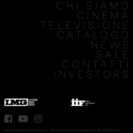
CHI SIAMO
CINEMA
TELEVISIONE
CATALOGO
NEWS
SALE
CONTATTI
INVESTORS
© Lucisano Media Group S.p.A. - Via Gian Domenico Romagnosi n. 20, 00196 Roma -