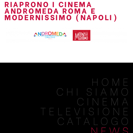
RIAPRONO I CINEMA
ANDROMEDA ROMA E
MODERNISSIMO (NAPOLI)
HOME
CHI SIAMO
CINEMA
TELEVISIONE
CATALOGO
NEWS