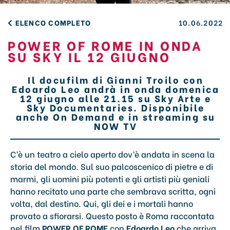
ELENCO COMPLETO
10.06.2022
POWER OF ROME IN ONDA
SU SKY IL 12 GIUGNO
Il docufilm di Gianni Troilo con
Edoardo Leo andrà in onda domenica
12 giugno alle 21.15 su Sky Arte e
Sky Documentaries. Disponibile
anche On Demand e in streaming su
NOW TV
C’è un teatro a cielo aperto dov’è andata in scena la
storia del mondo. Sul suo palcoscenico di pietre e di
marmi, gli uomini più potenti e gli artisti più geniali
hanno recitato una parte che sembrava scritta, ogni
volta, dal destino. Qui, gli dei e i mortali hanno
provato a sfiorarsi. Questo posto è Roma raccontata
nel film
POWER OF ROME
con
Edoardo Leo
che arriva