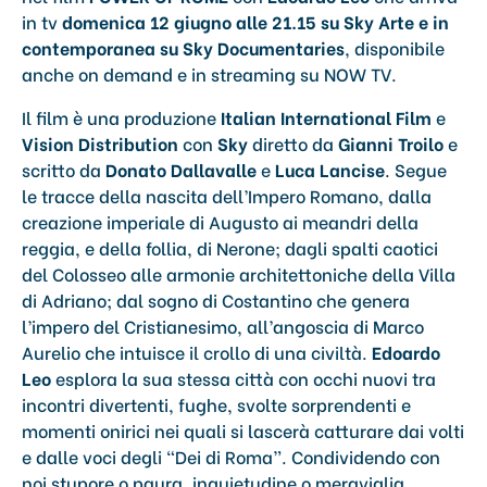
in tv
domenica 12 giugno alle 21.15 su Sky Arte e in
contemporanea su Sky Documentaries
, disponibile
anche on demand e in streaming su NOW TV.
Il film è una produzione
Italian International Film
e
Vision Distribution
con
Sky
diretto da
Gianni Troilo
e
scritto da
Donato Dallavalle
e
Luca Lancise
. Segue
le tracce della nascita dell’Impero Romano, dalla
creazione imperiale di Augusto ai meandri della
reggia, e della follia, di Nerone; dagli spalti caotici
del Colosseo alle armonie architettoniche della Villa
di Adriano; dal sogno di Costantino che genera
l’impero del Cristianesimo, all’angoscia di Marco
Aurelio che intuisce il crollo di una civiltà.
Edoardo
Leo
esplora la sua stessa città con occhi nuovi tra
incontri divertenti, fughe, svolte sorprendenti e
momenti onirici nei quali si lascerà catturare dai volti
e dalle voci degli “Dei di Roma”. Condividendo con
noi stupore o paura, inquietudine o meraviglia,