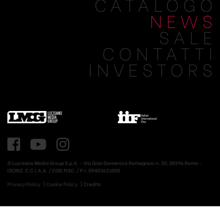
CATALOGO
NEWS
SALE
CONTATTI
INVESTORS
© Lucisano Media Group S.p.A. - Via Gian Domenico Romagnosi n. 20, 00196 Roma -
ISCRIZ. C.C.I.A.A. / COD.FISC. / P.I. 05403621005
Privacy Policy
Cookie Policy
Credits