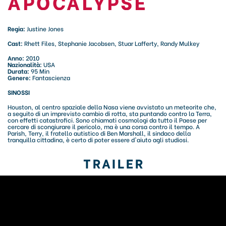
APOCALYPSE
Regia:
Justine Jones
Cast:
Rhett Files, Stephanie Jacobsen, Stuar Lafferty, Randy Mulkey
Anno:
2010
Nazionalità:
USA
Durata:
95 Min
Genere:
Fantascienza
SINOSSI
Houston, al centro spaziale della Nasa viene avvistato un meteorite che,
a seguito di un imprevisto cambio di rotta, sta puntando contro la Terra,
con effetti catastrofici. Sono chiamati cosmologi da tutto il Paese per
cercare di scongiurare il pericolo, ma è una corsa contro il tempo. A
Parish, Terry, il fratello autistico di Ben Marshall, il sindaco della
tranquilla cittadina, è certo di poter essere d'aiuto agli studiosi.
TRAILER