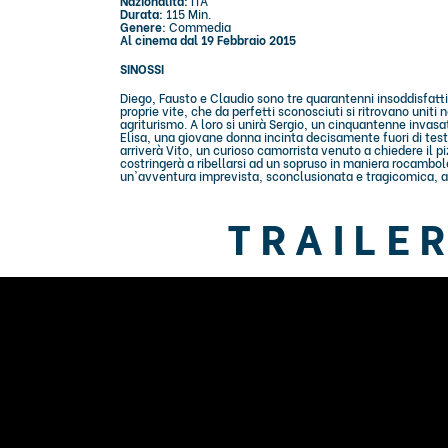
Nazionalità:
ITA
Durata:
115 Min.
Genere:
Commedia
Al cinema dal 19 Febbraio 2015
SINOSSI
Diego, Fausto e Claudio sono tre quarantenni insoddisfatti 
proprie vite, che da perfetti sconosciuti si ritrovano uniti 
agriturismo. A loro si unirà Sergio, un cinquantenne invas
Elisa, una giovane donna incinta decisamente fuori di test
arriverà Vito, un curioso camorrista venuto a chiedere il p
costringerà a ribellarsi ad un sopruso in maniera rocambol
un'avventura imprevista, sconclusionata e tragicomica, a 
TRAILE