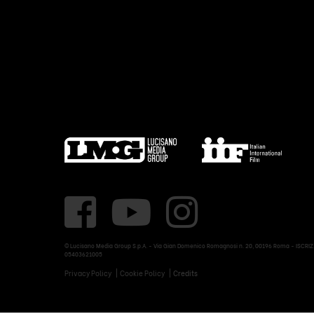
© Lucisano Media Group S.p.A. - Via Gian Domenico Romagnosi n. 20, 00196 Roma - ISCRIZ. C.
05403621005
Privacy Policy
Cookie Policy
Credits