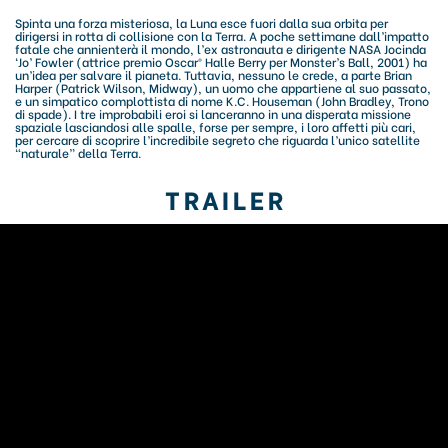
Spinta una forza misteriosa, la Luna esce fuori dalla sua orbita per
dirigersi in rotta di collisione con la Terra. A poche settimane dall’impatto
fatale che annienterà il mondo, l’ex astronauta e dirigente NASA Jocinda
‘Jo’ Fowler (attrice premio Oscar® Halle Berry per Monster’s Ball, 2001) ha
un’idea per salvare il pianeta. Tuttavia, nessuno le crede, a parte Brian
Harper (Patrick Wilson, Midway), un uomo che appartiene al suo passato,
e un simpatico complottista di nome K.C. Houseman (John Bradley, Trono
di spade). I tre improbabili eroi si lanceranno in una disperata missione
spaziale lasciandosi alle spalle, forse per sempre, i loro affetti più cari,
per cercare di scoprire l’incredibile segreto che riguarda l’unico satellite
“naturale” della Terra.
TRAILER