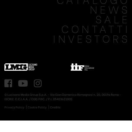
NEWS
SALE
CONTATTI
INVESTORS
© Lucisano Media Group S.p.A. - Via Gian Domenico Romagnosi n. 20, 00196 Roma -
ISCRIZ. C.C.I.A.A. / COD.FISC. / P.I. 05403621005
Privacy Policy
Cookie Policy
Credits