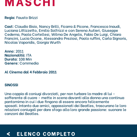
MASCHI
Regia:
Fausto Brizzi
Cast:
Claudio Bisio, Nancy Brilli, Ficarra & Picone, Francesca Inaudi,
Luciana Littizzetto, Emilio Solfrizzi e con Serena Autieri, Giuseppe
Cederna, Paola Cortellesi, Wilma De Angelis, Fabio De Luigi, Chiara
Francini, Lucia Ocone, Alessandro Preziosi, Paolo ruffini, Carla Signoris,
Nicolas Vaporidis, Giorgia Wurth
Anno:
2011
Nazionalità:
ITA
Durata:
108 Min
Genere:
Commedia
Al Cinema dal 4 Febbraio 2011
SINOSSI
Una coppia di coniugi divorziati, per non turbare la madre di lui -
sofferente di cuore - mette in scena davanti alla donna una continua
pantomima in cui i due fingono di essere ancora felicemente
sposati. Intanto due amici, appassionati dei Beatles, trascurano le loro
relazioni coniugali per dare sfogo alla loro grande passione: suonare le
canzoni dei Beatles.
<
ELENCO COMPLETO